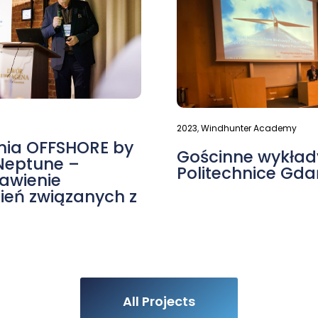
2023
,
Windhunter Academy
ia OFFSHORE by
Gościnne wykład
Neptune –
Politechnice Gda
awienie
ień związanych z
All Projects